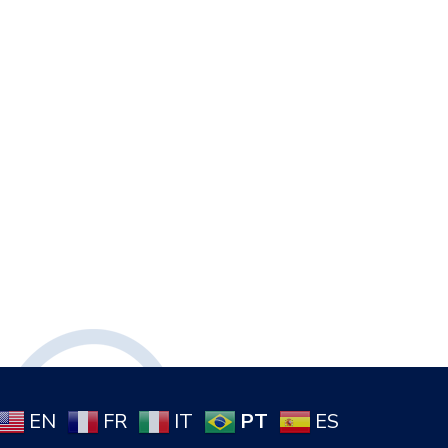
PT
EN
FR
IT
ES