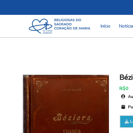
Pular
para
Início
Notíci
o
conteúdo
Bézi
R$0
Au
Pu
L