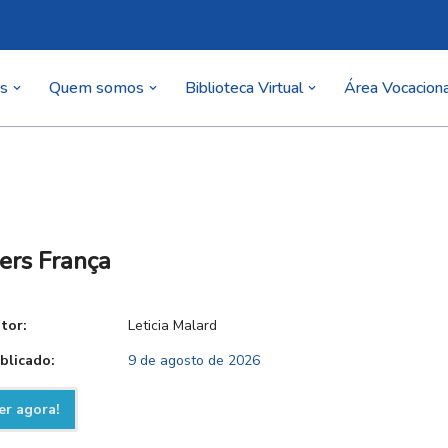
as
Quem somos
Biblioteca Virtual
Área Vocaciona
ers França
tor:
Leticia Malard
blicado:
9 de agosto de 2026
er agora!