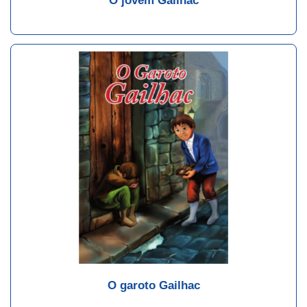
O jovem Gailhac
O garoto Gailhac