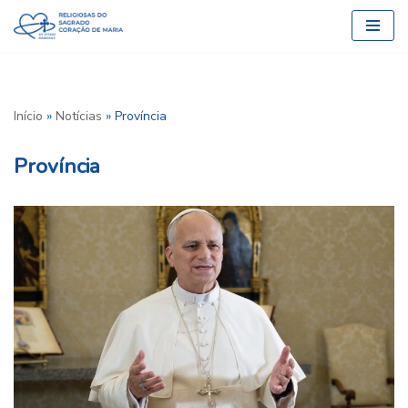
Pular
para
o
conteúdo
Início
»
Notícias
»
Província
Província