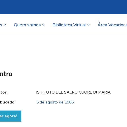
as
Quem somos
Biblioteca Virtual
Área Vocaciona
ntro
tor:
ISTITUTO DEL SACRO CUORE Dl MARIA
blicado:
5 de agosto de 1966
er agora!