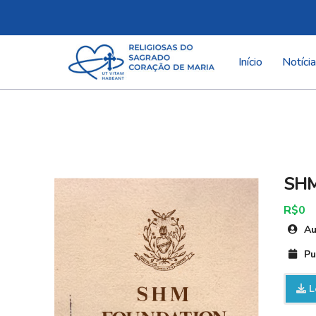
Pular
para
Início
Notíci
o
conteúdo
SHM
R$0
Au
Pu
L