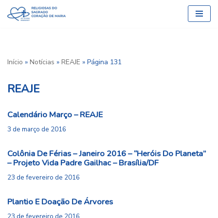
Pular
para
o
conteúdo
Início
»
Notícias
»
REAJE
»
Página 131
REAJE
Calendário Março – REAJE
3 de março de 2016
Colônia De Férias – Janeiro 2016 – “Heróis Do Planeta”
– Projeto Vida Padre Gailhac – Brasília/DF
23 de fevereiro de 2016
Plantio E Doação De Árvores
23 de fevereiro de 2016