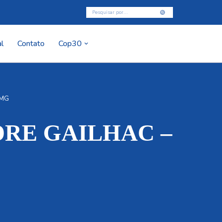
l
Contato
Cop30
/MG
ADRE GAILHAC –