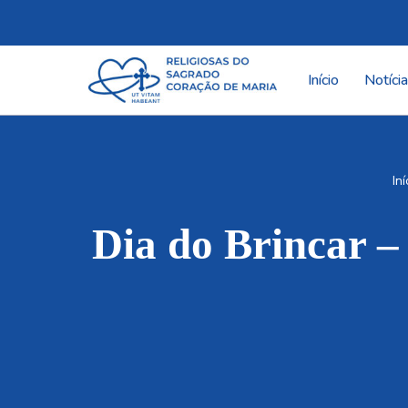
Pular
para
Início
Notíci
o
conteúdo
Iní
Dia do Brinca