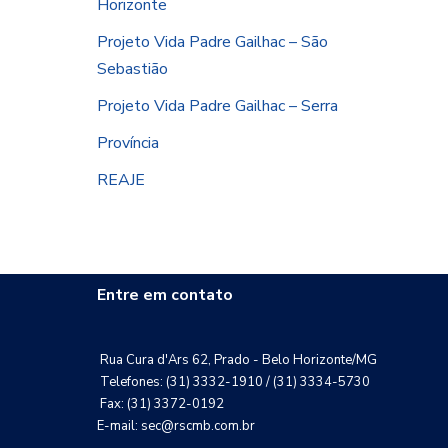
Horizonte
Projeto Vida Padre Gailhac – São
Sebastião
Projeto Vida Padre Gailhac – Serra
Província
REAJE
Entre em contato
Rua Cura d'Ars 62, Prado - Belo Horizonte/MG
Telefones: (31) 3332-1910 / (31) 3334-5730
Fax: (31) 3372-0192
E-mail: sec@rscmb.com.br