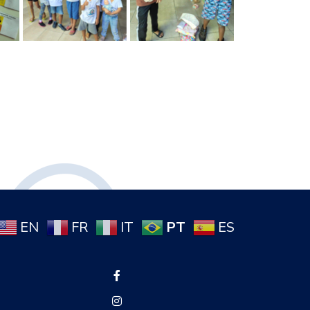
PT
EN
FR
IT
ES