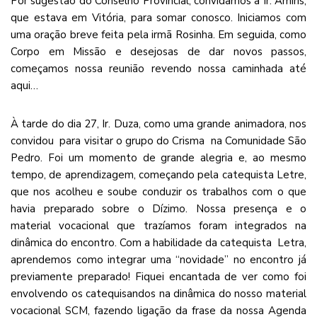
Por sugestão do Conselho Provincial, convidamos a Ir. Amiris,
que estava em Vitória, para somar conosco. Iniciamos com
uma oração breve feita pela irmã Rosinha. Em seguida, como
Corpo em Missão e desejosas de dar novos passos,
começamos nossa reunião revendo nossa caminhada até
aqui…
À tarde do dia 27, Ir. Duza, como uma grande animadora, nos
convidou para visitar o grupo do Crisma na Comunidade São
Pedro. Foi um momento de grande alegria e, ao mesmo
tempo, de aprendizagem, começando pela catequista Letre,
que nos acolheu e soube conduzir os trabalhos com o que
havia preparado sobre o Dízimo. Nossa presença e o
material vocacional que trazíamos foram integrados na
dinâmica do encontro. Com a habilidade da catequista Letra,
aprendemos como integrar uma “novidade” no encontro já
previamente preparado! Fiquei encantada de ver como foi
envolvendo os catequisandos na dinâmica do nosso material
vocacional SCM, fazendo ligação da frase da nossa Agenda