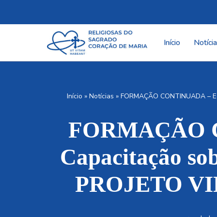
Pular
para
Início
Notíci
o
conteúdo
Início
»
Notícias
»
FORMAÇÃO CONTINUADA – Equip
FORMAÇÃO CO
Capacitação sob
PROJETO VI