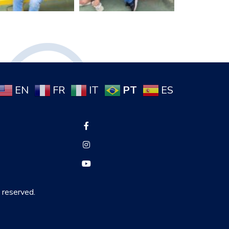
PT
EN
FR
IT
ES
s reserved.