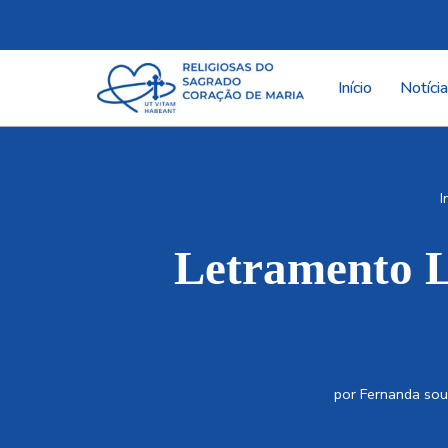
Pular
para
Início
Notíci
o
conteúdo
I
Letramento L
por
Fernanda so