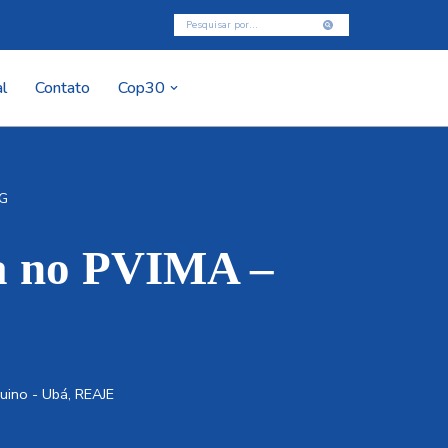
l
Contato
Cop30
MG
ia no PVIMA –
quino - Ubá
,
REAJE