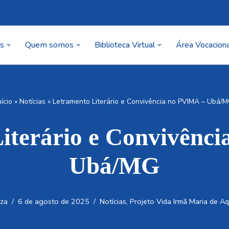
as
Quem somos
Biblioteca Virtual
Área Vocaciona
nício
»
Notícias
»
Letramento Literário e Convivência no PVIMA – Ubá/
iterário e Convivênc
Ubá/MG
uza
6 de agosto de 2025
Notícias
,
Projeto Vida Irmã Maria de A