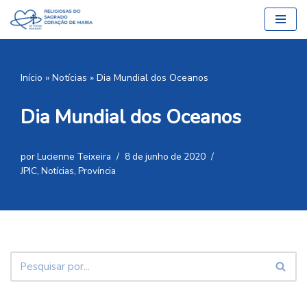
Pular
para
o
Início
»
Notícias
»
Dia Mundial dos Oceanos
conteúdo
Dia Mundial dos Oceanos
por
Lucienne Teixeira
8 de junho de 2020
JPIC
,
Notícias
,
Província