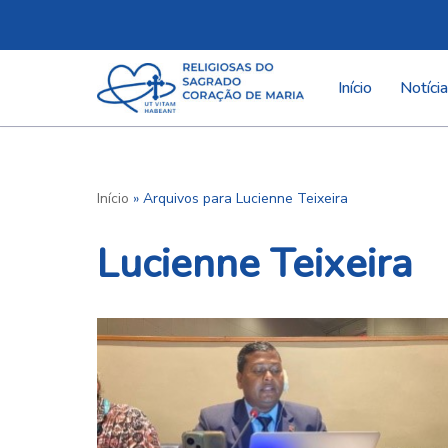
Pular
para
Início
Notíci
o
conteúdo
Início
»
Arquivos para Lucienne Teixeira
Lucienne Teixeira