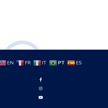
PT
EN
FR
IT
ES