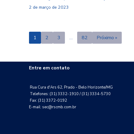
2 de março de 2023
1
2
3
…
82
Próximo »
Entre em contato
Rua Cura d'Ars 62, Prado - Belo Horizonte/MG
Telefones: (31) 3332-1910 / (31) 3334-5730
Fax: (31) 3372-0192
E-mail: sec@rscmb.com.br