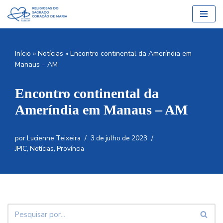
Pular
para
o
Início
»
Notícias
»
Encontro continental da Ameríndia em
conteúdo
Manaus – AM
Encontro continental da
Ameríndia em Manaus – AM
por
Lucienne Teixeira
3 de julho de 2023
JPIC
,
Notícias
,
Província