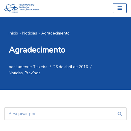
Pular
para
o
Início
»
Notícias
»
Agradecimento
conteúdo
Agradecimento
por
Lucienne Teixeira
26 de abril de 2016
Notícias
,
Província