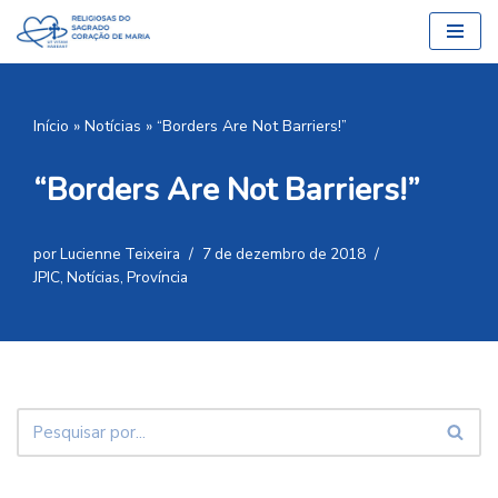
Pular
para
o
Início
»
Notícias
»
“Borders Are Not Barriers!”
conteúdo
“Borders Are Not Barriers!”
por
Lucienne Teixeira
7 de dezembro de 2018
JPIC
,
Notícias
,
Província