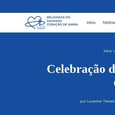
Pular
para
Início
Notíci
o
conteúdo
Início
Celebração
por
Lucienne Teixeir