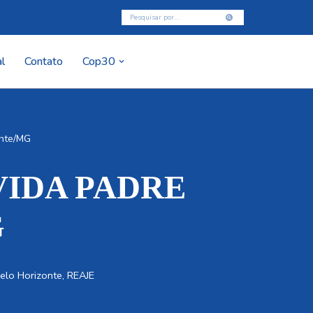
l
Contato
Cop30
Bhte/MG
 VIDA PADRE
G
Belo Horizonte
,
REAJE