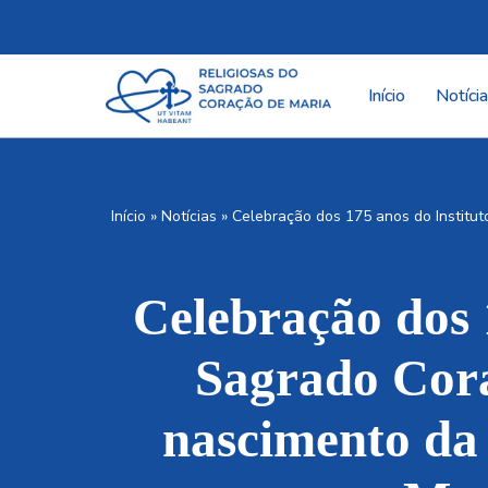
Pular
para
Início
Notíci
o
conteúdo
Início
»
Notícias
»
Celebração dos 175 anos do Institut
Celebração dos 1
Sagrado Cora
nascimento da 