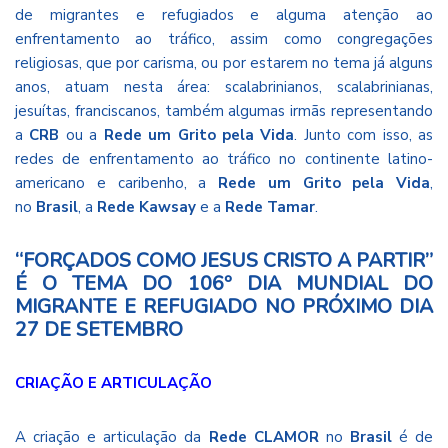
de
migrantes e refugiados
e alguma atenção ao
enfrentamento ao tráfico, assim como congregações
religiosas, que por carisma, ou por estarem no tema já alguns
anos, atuam nesta área: scalabrinianos, scalabrinianas,
jesuítas, franciscanos, também algumas irmãs representando
a
CRB
ou a
Rede um Grito
pela Vida
. Junto com isso, as
redes de enfrentamento ao tráfico no continente latino-
americano e caribenho, a
Rede um Grito pela Vida
,
no
Brasil
, a
Rede Kawsay
e a
Rede Tamar
.
“FORÇADOS COMO JESUS CRISTO A PARTIR”
É O TEMA DO 106º DIA MUNDIAL DO
MIGRANTE E REFUGIADO NO PRÓXIMO DIA
27 DE SETEMBRO
CRIAÇÃO E ARTICULAÇÃO
A criação e articulação da
Rede CLAMOR
no
Brasil
é de