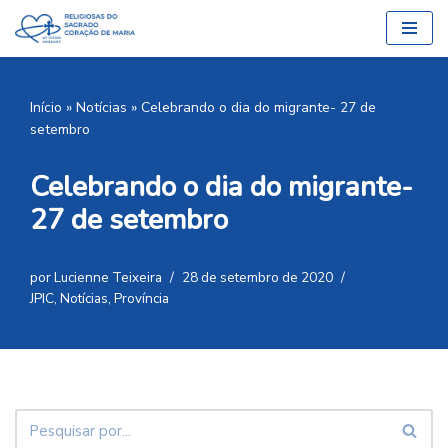
Pular
para
o
Início
»
Notícias
»
Celebrando o dia do migrante- 27 de
conteúdo
setembro
Celebrando o dia do migrante-
27 de setembro
por
Lucienne Teixeira
28 de setembro de 2020
JPIC
,
Notícias
,
Província