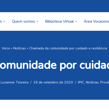
as
Quem somos
Biblioteca Virtual
Área Vocaciona
Início
»
Notícias
»
Chamada da comunidade por cuidado e resiliência
munidade por cuidado
r
Lucienne Teixeira
16 de setembro de 2020
JPIC
,
Notícias
,
Proví