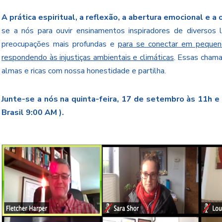
A prática espiritual, a reflexão, a abertura emocional e 
se a nós para ouvir ensinamentos inspiradores de diversos lí
preocupações mais profundas e
para se conectar em pequen
respondendo às injustiças ambientais e climáticas
. Essas chama
almas e ricas com nossa honestidade e partilha.
Junte-se a nós na quinta-feira, 17 de setembro às 11h e 
Brasil 9:00 AM
).