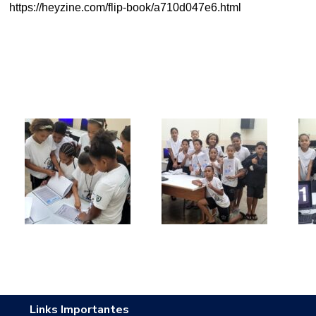
https://heyzine.com/flip-book/a710d047e6.html
Links Importantes