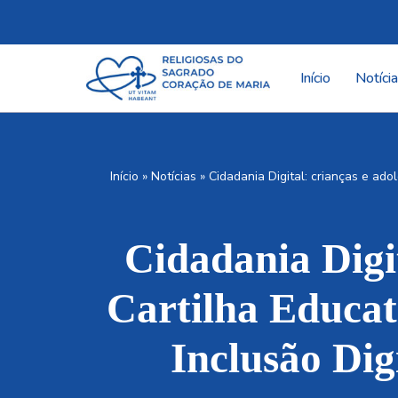
Pular
para
Início
Notíci
o
conteúdo
Início
»
Notícias
»
Cidadania Digital: crianças e ado
Cidadania Digi
Cartilha Educat
Inclusão Dig