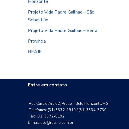
Horizonte
Projeto Vida Padre Gailhac – São
Sebastião
Projeto Vida Padre Gailhac – Serra
Província
REAJE
Entre em contato
Rua Cura d'Ars 62, Prado - Belo Horizonte/MG
Telefones: (31) 3332-1910 / (31) 3334-5730
Fax: (31) 3372-0192
E-mail: sec@rscmb.com.br