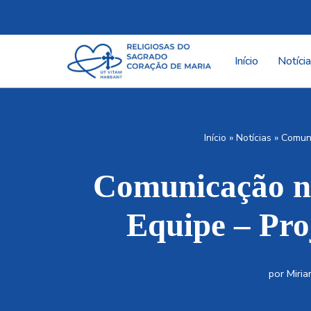
Pular
para
Início
Notíci
o
conteúdo
Início
»
Notícias
»
Comuni
Comunicação nã
Equipe – Pro
por
Miria