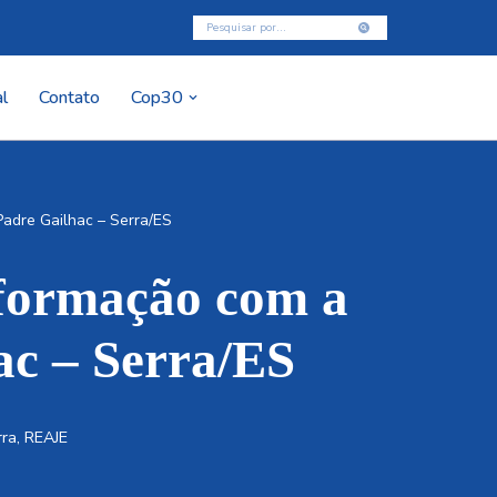
l
Contato
Cop30
adre Gailhac – Serra/ES
 formação com a
ac – Serra/ES
rra
,
REAJE