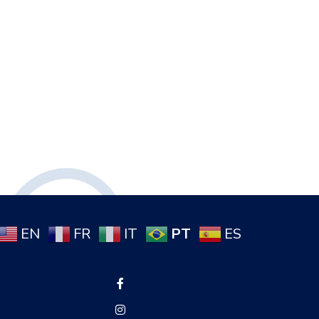
PT
EN
FR
IT
ES