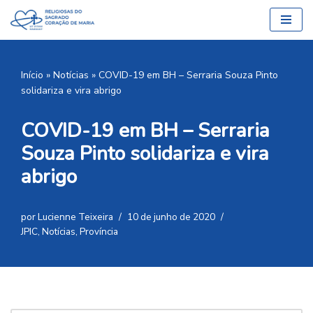
Pular
para
o
Início
»
Notícias
»
COVID-19 em BH – Serraria Souza Pinto
conteúdo
solidariza e vira abrigo
COVID-19 em BH – Serraria
Souza Pinto solidariza e vira
abrigo
por
Lucienne Teixeira
10 de junho de 2020
JPIC
,
Notícias
,
Província