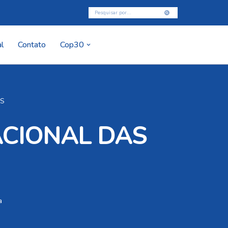
l
Contato
Cop30
AS
ACIONAL DAS
a