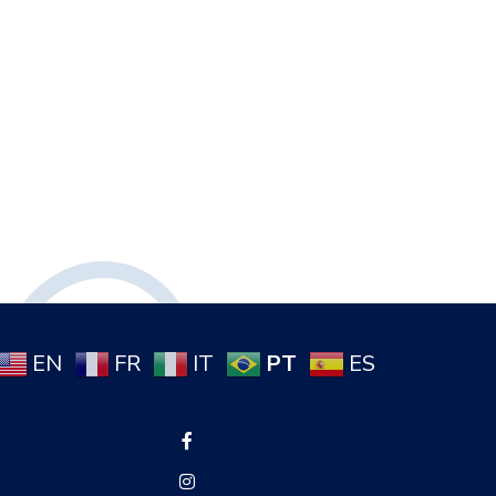
PT
EN
FR
IT
ES