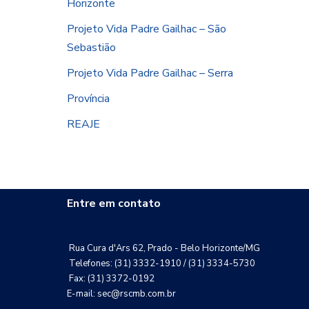
Horizonte
Projeto Vida Padre Gailhac – São
Sebastião
Projeto Vida Padre Gailhac – Serra
Província
REAJE
Entre em contato
Rua Cura d'Ars 62, Prado - Belo Horizonte/MG
Telefones: (31) 3332-1910 / (31) 3334-5730
Fax: (31) 3372-0192
E-mail: sec@rscmb.com.br