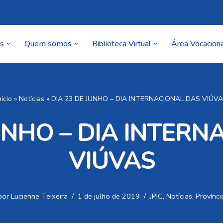
as
Quem somos
Biblioteca Virtual
Área Vocaciona
nício
»
Notícias
»
DIA 23 DE JUNHO – DIA INTERNACIONAL DAS VIÚV
JUNHO – DIA INTERN
VIÚVAS
por
Lucienne Teixeira
1 de julho de 2019
JPIC
,
Notícias
,
Provínci