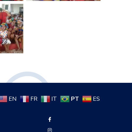
PT
EN
FR
IT
ES