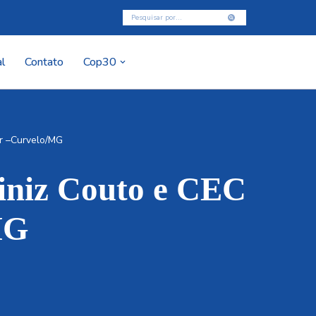
l
Contato
Cop30
or –Curvelo/MG
Diniz Couto e CEC
MG