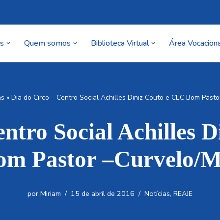
as
Quem somos
Biblioteca Virtual
Área Vocaciona
as
»
Dia do Circo – Centro Social Achilles Diniz Couto e CEC Bom Past
entro Social Achilles 
om Pastor –Curvelo/
por
Miriam
15 de abril de 2016
Notícias
,
REAJE