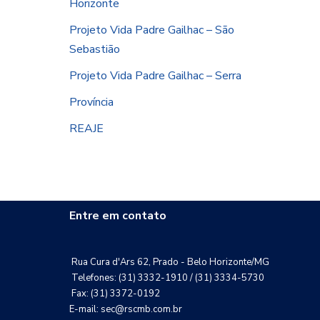
Horizonte
Projeto Vida Padre Gailhac – São
Sebastião
Projeto Vida Padre Gailhac – Serra
Província
REAJE
Entre em contato
Rua Cura d'Ars 62, Prado - Belo Horizonte/MG
Telefones: (31) 3332-1910 / (31) 3334-5730
Fax: (31) 3372-0192
E-mail: sec@rscmb.com.br