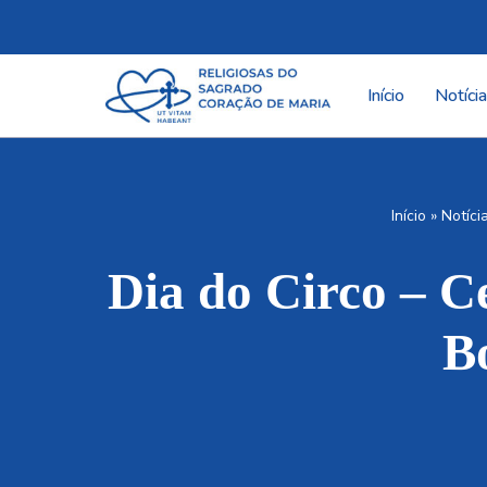
Pular
para
Início
Notíci
o
conteúdo
Início
»
Notíci
Dia do Circo – C
B