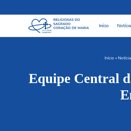
Pular
para
Início
Notíci
o
conteúdo
Início
»
Notíci
Equipe Central 
E