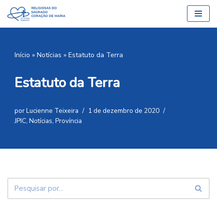
Pular
para
o
Início
»
Notícias
»
Estatuto da Terra
conteúdo
Estatuto da Terra
por
Lucienne Teixeira
1 de dezembro de 2020
JPIC
,
Notícias
,
Província