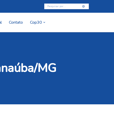
l
Contato
Cop30
Janaúba/MG