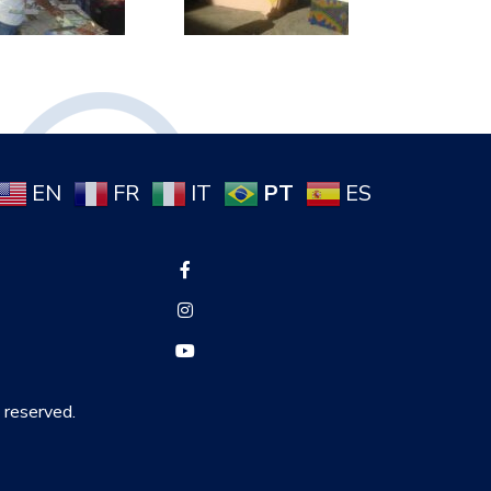
PT
EN
FR
IT
ES
s reserved.