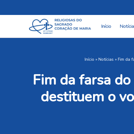
Pular
para
Início
Notíci
o
conteúdo
Início
»
Notícias
»
Fim da f
Fim da farsa do
destituem o vo