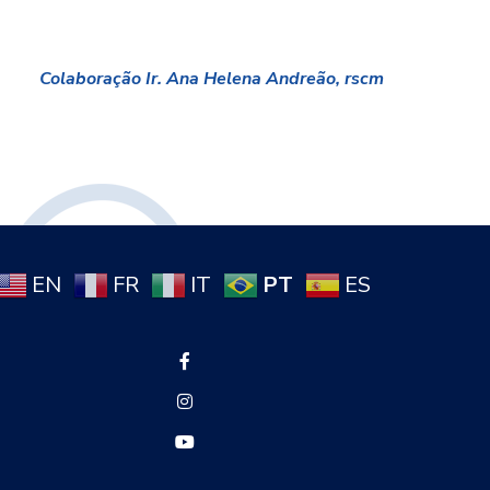
Colaboração Ir. Ana Helena Andreão, rscm
PT
EN
FR
IT
ES