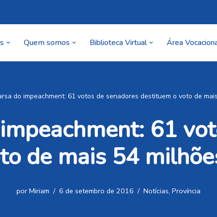
as
Quem somos
Biblioteca Virtual
Área Vocaciona
arsa do impeachment: 61 votos de senadores destituem o voto de mais 
 impeachment: 61 vo
to de mais 54 milhões
por
Miriam
6 de setembro de 2016
Notícias
,
Província