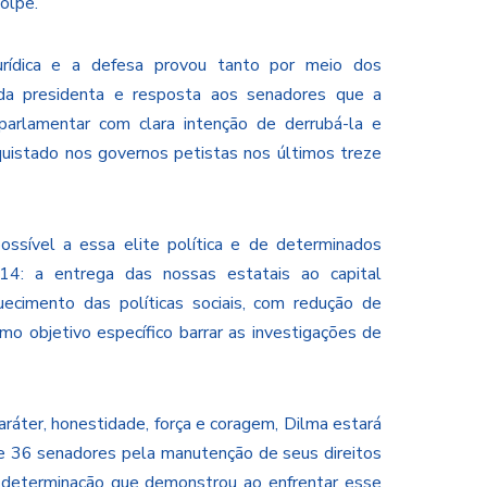
olpe.
rídica e a defesa provou tanto por meio dos
a presidenta e resposta aos senadores que a
parlamentar com clara intenção de derrubá-la e
quistado nos governos petistas nos últimos treze
ssível a essa elite política e de determinados
14: a entrega das nossas estatais ao capital
quecimento das políticas sociais, com redução de
o objetivo específico barrar as investigações de
ráter, honestidade, força e coragem, Dilma estará
 de 36 senadores pela manutenção de seus direitos
ela determinação que demonstrou ao enfrentar esse