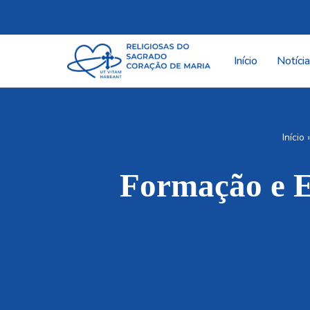
Pular
para
Início
Notíci
o
conteúdo
Início
Formação e E