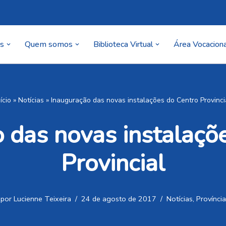
as
Quem somos
Biblioteca Virtual
Área Vocaciona
nício
»
Notícias
»
Inauguração das novas instalações do Centro Provinci
 das novas instalaçõ
Provincial
por
Lucienne Teixeira
24 de agosto de 2017
Notícias
,
Província