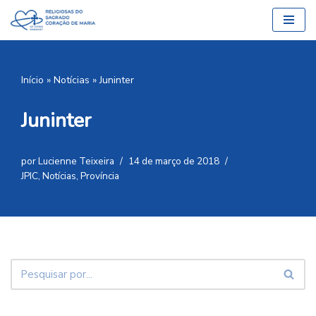
Pular
para
o
Início
»
Notícias
»
Juninter
conteúdo
Juninter
por
Lucienne Teixeira
14 de março de 2018
JPIC
,
Notícias
,
Província