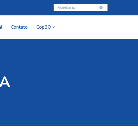
l
Contato
Cop30
JA