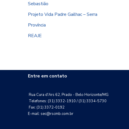
Sebastião
Projeto Vida Padre Gailhac – Serra
Província
REAJE
Entre em contato
Rua Cura d'Ars 62, Prado - Belo Horizonte/MG
Telefones: (31) 3332-1910 / (31) 3334-5730
Fax: (31) 3372-0192
E-mail: sec@rscmb.com.br