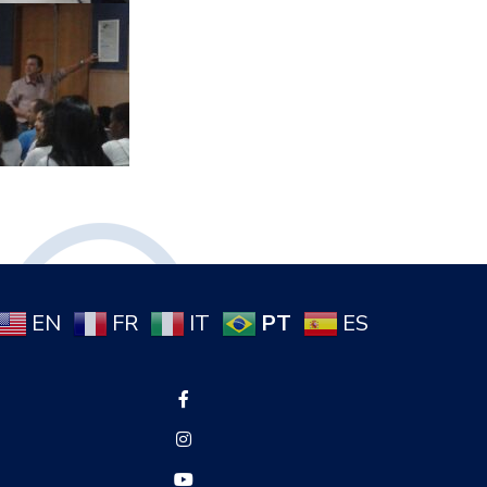
PT
EN
FR
IT
ES