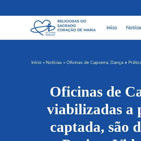
Pular
para
Início
Notíci
o
conteúdo
Início
»
Notícias
»
Oficinas de Capoeira, Dança e Prátic
Oficinas de Ca
viabilizadas a
captada, são 