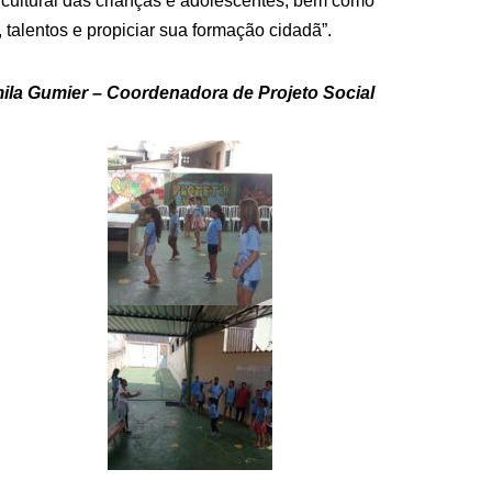
 e cultural das crianças e adolescentes, bem como
 talentos e propiciar sua formação cidadã”.
ila Gumier – Coordenadora de Projeto Social