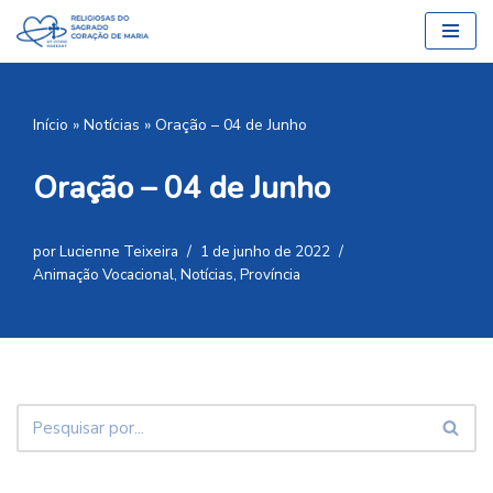
Pular
para
o
Início
»
Notícias
»
Oração – 04 de Junho
conteúdo
Oração – 04 de Junho
por
Lucienne Teixeira
1 de junho de 2022
Animação Vocacional
,
Notícias
,
Província