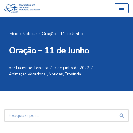
Pular
para
o
Início
»
Notícias
»
Oração – 11 de Junho
conteúdo
Oração – 11 de Junho
por
Lucienne Teixeira
7 de junho de 2022
Animação Vocacional
,
Notícias
,
Província