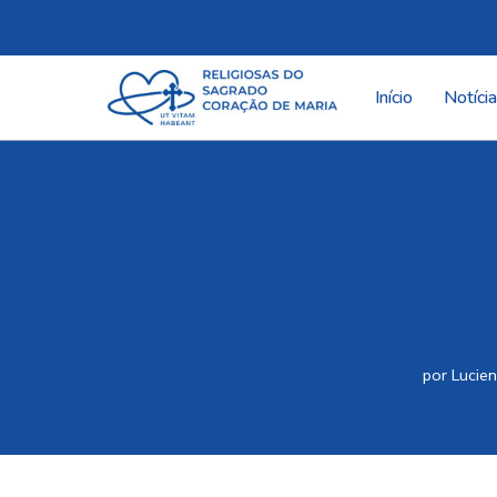
Pular
para
Início
Notíci
o
conteúdo
por
Lucien