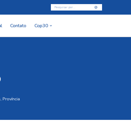
l
Contato
Cop30
o
s
,
Província