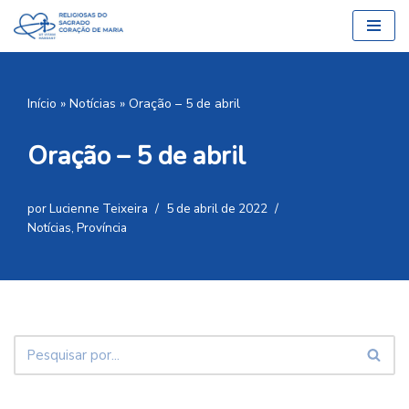
Pular
para
o
Início
»
Notícias
»
Oração – 5 de abril
conteúdo
Oração – 5 de abril
por
Lucienne Teixeira
5 de abril de 2022
Notícias
,
Província