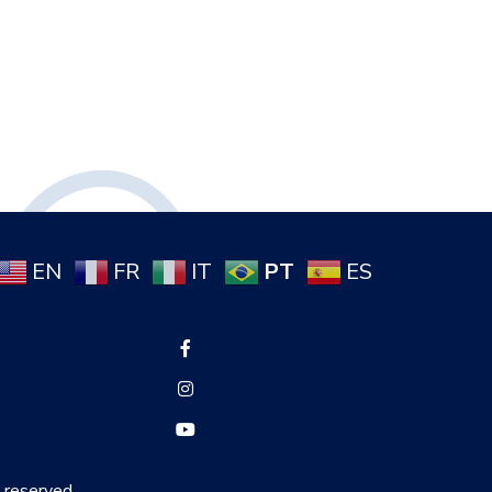
PT
EN
FR
IT
ES
s reserved.