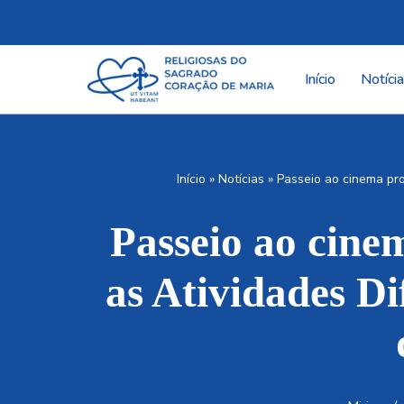
Pular
para
Início
Notíci
o
conteúdo
Início
»
Notícias
»
Passeio ao cinema pro
Passeio ao cine
as Atividades D