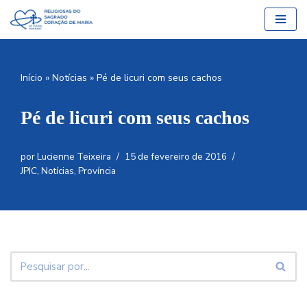
Pular
para
o
Início
»
Notícias
»
Pé de licuri com seus cachos
conteúdo
Pé de licuri com seus cachos
por
Lucienne Teixeira
15 de fevereiro de 2016
JPIC
,
Notícias
,
Província