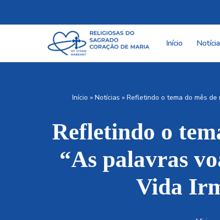
Pular
para
Início
Notíci
o
conteúdo
Início
»
Notícias
»
Refletindo o tema do mês de 
Refletindo o tem
“As palavras vo
Vida Ir