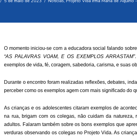
5 de maio de 2023
Notícias
,
Projeto Vida Irmã Maria de Aquino 
O momento iniciou-se com a educadora social falando sobr
“AS PALAVRAS VOAM, E OS EXEMPLOS ARRASTAM”
exemplos de vida, fé, coragem, sabedoria, carisma, e suas o
Durante o encontro foram realizadas reflexões, debates, in
perceber como os exemplos agem com mais significado do que
As crianças e os adolescentes citaram exemplos de acontec
na rua, brigam com os colegas, não cuidam da natureza, 
adultos. Falaram também sobre os bons exemplos que apr
verduras observando os colegas no Projeto Vida. As crianç