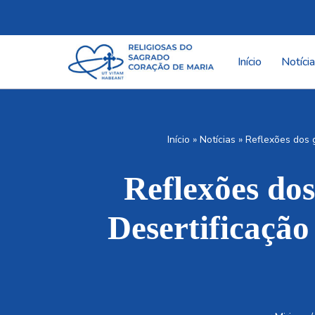
Pular
para
Início
Notíci
o
conteúdo
Início
»
Notícias
»
Reflexões dos 
Reflexões do
Desertificação