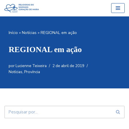
Pular
para
o
Início
»
Notícias
»
REGIONAL em ação
conteúdo
REGIONAL em ação
por
Lucienne Teixeira
2 de abril de 2019
Notícias
,
Província