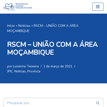
Pular
para
o
Início
»
Notícias
»
RSCM – UNIÃO COM A ÁREA
conteúdo
MOÇAMBIQUE
RSCM – UNIÃO COM A ÁREA
MOÇAMBIQUE
por
Lucienne Teixeira
1 de março de 2021
JPIC
,
Notícias
,
Província