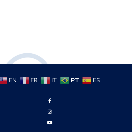
PT
EN
FR
IT
ES