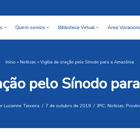
as
Quem somos
Biblioteca Virtual
Área Vocaciona
Início
»
Notícias
»
Vigília de oração pelo Sínodo para a Amazônia.
ração pelo Sínodo par
or
Lucienne Teixeira
7 de outubro de 2019
JPIC
,
Notícias
,
Provín