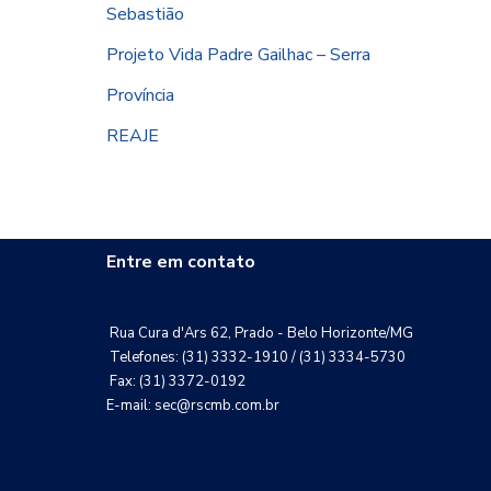
Sebastião
Projeto Vida Padre Gailhac – Serra
Província
REAJE
Entre em contato
Rua Cura d'Ars 62, Prado - Belo Horizonte/MG
Telefones: (31) 3332-1910 / (31) 3334-5730
Fax: (31) 3372-0192
E-mail: sec@rscmb.com.br