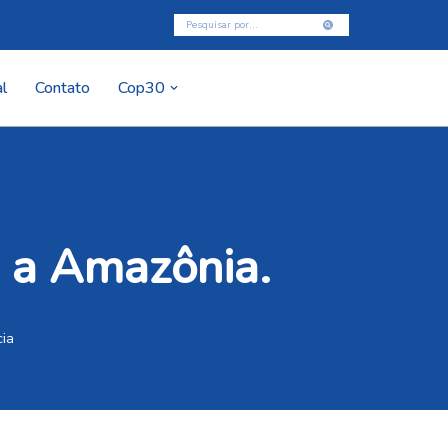
l
Contato
Cop30
a a Amazônia.
cia