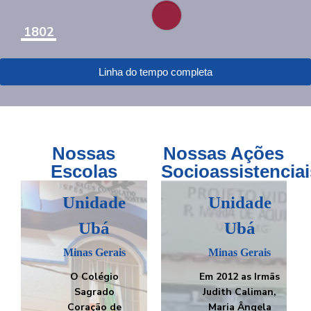
00
1802
18
Linha do tempo completa
Nossas
Nossas Ações
Escolas
Socioassistenciai
Unidade
Unidade
Unidade
Unidade
Ubá
Serra
Rio de
Ubá
Janeiro
Espírito
Minas Gerais
Minas Gerais
Santo
O Colégio
Em 2012 as Irmãs
Rio de
Em 1996 as
Janeiro
Sagrado
Judith Caliman,
Irmãs Ana
Coração de
Maria Ângela