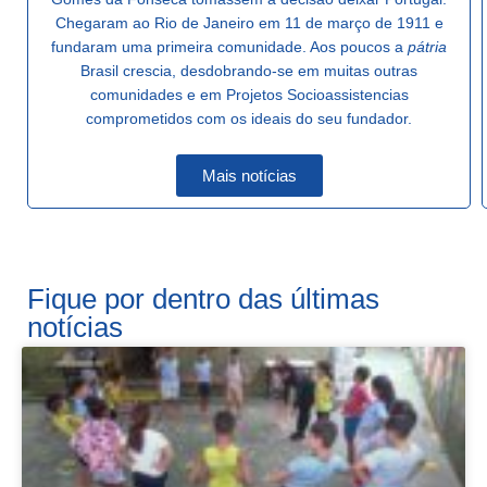
s
Naquela época
J. Gailhac e
de bairros
comprometidos
Chegaram ao Rio de Janeiro em 11 de março de 1911 e
não havia ali
pela Irmã
próximos ao
com os valores
fundaram uma primeira comunidade. Aos poucos a
pátria
nenhum
Saint-Jean, em
Projeto.
éticos-cristãos,
Brasil crescia, desdobrando-se em muitas outras
serviço de
Béziers.
aliando
comunidades e em Projetos Socioassistencias
,
assistência
Saiba mais
tradição e
comprometidos com os ideais do seu fundador.
social. Havia
Saiba
modernidade
apenas uma
mais
e
escola
Mais notícias
Saiba mais
pública.
Saiba
mais
Fique por dentro das últimas
notícias