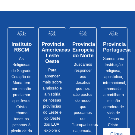
Instituto
Província
Província
Província
RSCM
Americanas
Europeia
Portuguesa
Leste
do Norte
As
Somos uma
Oeste
Buscamos
Religiosas
Instituição
Para
responder
do Sagrado
religiosa,
aprender
aos
Coração de
apostólica,
mais sobre
desafios
Maria tem
internacional,
a missão e
que nos
por missão
chamadas
a história
são postos
proclamar
a partilhar a
de nossas
de modo
que Jesus
missão
províncias
que
Cristo
geradora de
do Leste e
possamos
chama
vida de
do Oeste
ser
todas as
Jesus
dos EUA,
“companheiros
pessoas à
Cristo.
explore o
na jornada,
plenitude da
Clique