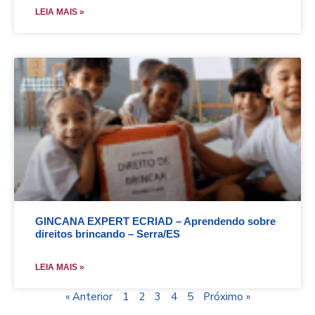
LEIA MAIS »
GINCANA EXPERT ECRIAD – Aprendendo sobre
direitos brincando – Serra/ES
LEIA MAIS »
« Anterior
1
2
3
4
5
Próximo »